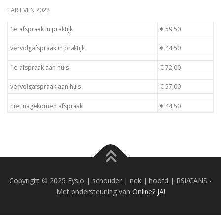
TARIEVEN 2022
1e afspraak in praktijk
€ 59,50
vervolgafspraak in praktijk
€ 44,50
1e afspraak aan huis
€ 72,00
vervolgafspraak aan huis
€ 57,00
niet nagekomen afspraak
€ 44,50
Copyright © 2025 Fysio | schouder | nek | hoofd | RSI/CANS -
Met ondersteuning van
Online? JA!