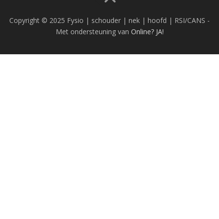
Copyright © 2025 Fysio | schouder | nek | hoofd | RSI/CANS -
Met ondersteuning van
Online? JA!